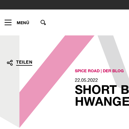
Wonach
suchen
Sie?
MENÜ
TEILEN
SPICE ROAD
|
DER BLOG
22.05.2022
Teilen
Teilen
Teilen
Teilen
SHORT B
per
auf
auf
auf
E-
LinkedInlinkedin
Xingxing
Facebookfacebook
HWANGE
Mailmail