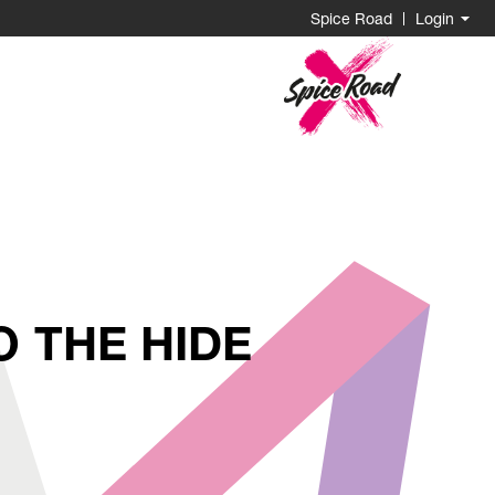
Spice Road
Login
Go
to
Homepage
 THE HIDE