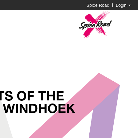
Spice Road
Login
Go
to
Homepage
TS OF THE
N WINDHOEK