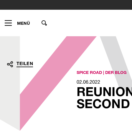
Wonach
suchen
Sie?
MENÜ
TEILEN
SPICE ROAD
|
DER BLOG
02.06.2022
Teilen
Teilen
Teilen
Teilen
REUNION
per
auf
auf
auf
E-
LinkedInlinkedin
Xingxing
Facebookfacebook
SECOND 
Mailmail