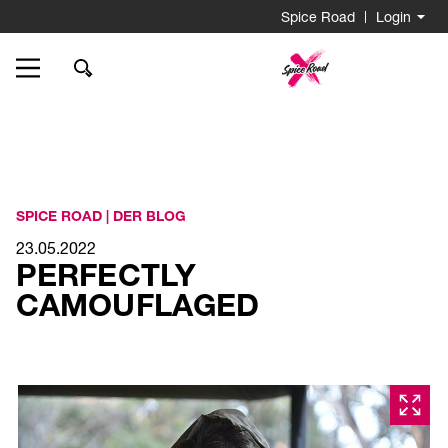
Wonach
Spice Road
Login
suchen
Sie?
Go
to
Homepage
SPICE ROAD
|
DER BLOG
23.05.2022
PERFECTLY
CAMOUFLAGED