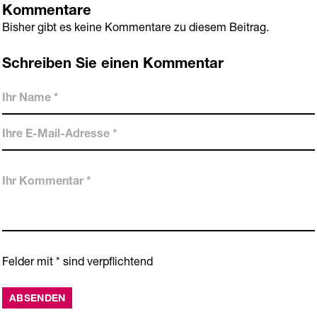
Kommentare
Bisher gibt es keine Kommentare zu diesem Beitrag.
Schreiben Sie einen Kommentar
Ihr
Name
*
Ihre
E-
Mail-
Ihr
Adresse
Kommentar
*
Felder mit * sind verpflichtend