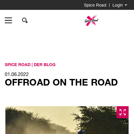
Wonach
Spice Road
Login
suchen
Sie?
Go
to
Homepage
SPICE ROAD
|
DER BLOG
01.06.2022
OFFROAD ON THE ROAD